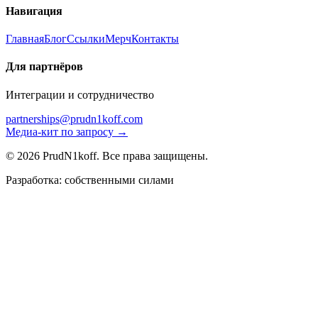
Навигация
Главная
Блог
Ссылки
Мерч
Контакты
Для партнёров
Интеграции и сотрудничество
partnerships@prudn1koff.com
Медиа-кит по запросу →
© 2026 PrudN1koff. Все права защищены.
Разработка: собственными силами