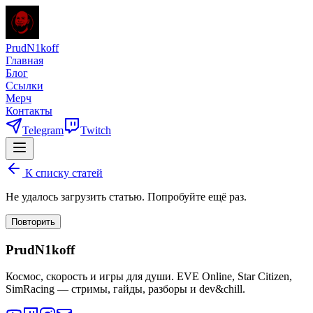
PrudN1koff
Главная
Блог
Ссылки
Мерч
Контакты
Telegram
Twitch
К списку статей
Не удалось загрузить статью. Попробуйте ещё раз.
Повторить
PrudN1koff
Космос, скорость и игры для души. EVE Online, Star Citizen,
SimRacing — стримы, гайды, разборы и dev&chill.