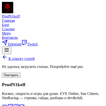
PrudN1koff
Главная
Блог
Ссылки
Мерч
Контакты
Telegram
Twitch
К списку статей
Не удалось загрузить статью. Попробуйте ещё раз.
Повторить
PrudN1koff
Космос, скорость и игры для души. EVE Online, Star Citizen,
SimRacing — стримы, гайды, разборы и dev&chill.