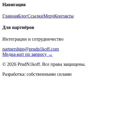
Навигация
Главная
Блог
Ссылки
Мерч
Контакты
Для партнёров
Интеграции и сотрудничество
partnerships@prudn1koff.com
Медиа-кит по запросу →
© 2026 PrudN1koff. Все права защищены.
Разработка: собственными силами