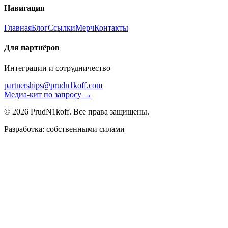
Навигация
Главная
Блог
Ссылки
Мерч
Контакты
Для партнёров
Интеграции и сотрудничество
partnerships@prudn1koff.com
Медиа-кит по запросу →
© 2026 PrudN1koff. Все права защищены.
Разработка: собственными силами