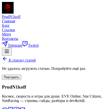
PrudN1koff
Главная
Блог
Ссылки
Мерч
Контакты
Telegram
Twitch
К списку статей
Не удалось загрузить статью. Попробуйте ещё раз.
Повторить
PrudN1koff
Космос, скорость и игры для души. EVE Online, Star Citizen,
SimRacing — стримы, гайды, разборы и dev&chill.