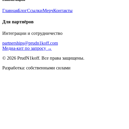
Главная
Блог
Ссылки
Мерч
Контакты
Для партнёров
Интеграции и сотрудничество
partnerships@prudn1koff.com
Медиа-кит по запросу →
© 2026 PrudN1koff. Все права защищены.
Разработка: собственными силами