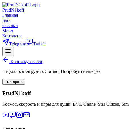
PrudN1koff
Главная
Блог
Ссылки
Мерч
Контакты
Telegram
Twitch
К списку статей
Не удалось загрузить статью. Попробуйте ещё раз.
Повторить
PrudN1koff
Космос, скорость и игры для души. EVE Online, Star Citizen, Si
Навигация