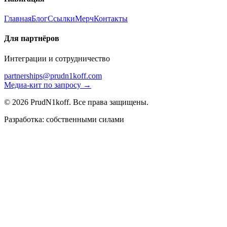
Главная
Блог
Ссылки
Мерч
Контакты
Для партнёров
Интеграции и сотрудничество
partnerships@prudn1koff.com
Медиа-кит по запросу →
© 2026 PrudN1koff. Все права защищены.
Разработка: собственными силами