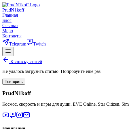
PrudN1koff
Главная
Блог
Ссылки
Мерч
Контакты
Telegram
Twitch
К списку статей
Не удалось загрузить статью. Попробуйте ещё раз.
Повторить
PrudN1koff
Космос, скорость и игры для души. EVE Online, Star Citizen, Si
Навигация