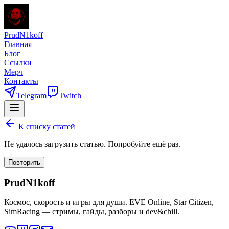
PrudN1koff
Главная
Блог
Ссылки
Мерч
Контакты
Telegram
Twitch
К списку статей
Не удалось загрузить статью. Попробуйте ещё раз.
Повторить
PrudN1koff
Космос, скорость и игры для души. EVE Online, Star Citizen,
SimRacing — стримы, гайды, разборы и dev&chill.