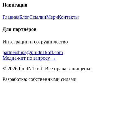
Навигация
Главная
Блог
Ссылки
Мерч
Контакты
Для партнёров
Интеграции и сотрудничество
partnerships@prudn1koff.com
Медиа-кит по запросу →
© 2026 PrudN1koff. Все права защищены.
Разработка: собственными силами