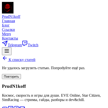
PrudN1koff
Главная
Блог
Ссылки
Мерч
Контакты
Telegram
Twitch
К списку статей
Не удалось загрузить статью. Попробуйте ещё раз.
Повторить
PrudN1koff
Космос, скорость и игры для души. EVE Online, Star Citizen,
SimRacing — стримы, гайды, разборы и dev&chill.