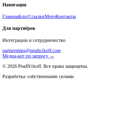
Навигация
Главная
Блог
Ссылки
Мерч
Контакты
Для партнёров
Интеграции и сотрудничество
partnerships@prudn1koff.com
Медиа-кит по запросу →
© 2026 PrudN1koff. Все права защищены.
Разработка: собственными силами