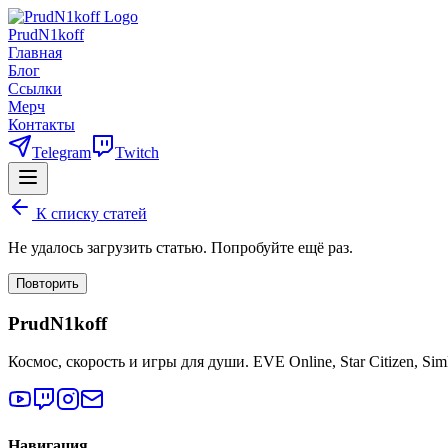
PrudN1koff
Главная
Блог
Ссылки
Мерч
Контакты
Telegram
Twitch
К списку статей
Не удалось загрузить статью. Попробуйте ещё раз.
Повторить
PrudN1koff
Космос, скорость и игры для души. EVE Online, Star Citizen, Si
Навигация