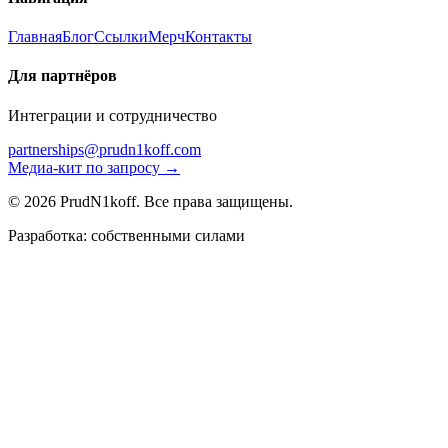
Главная
Блог
Ссылки
Мерч
Контакты
Для партнёров
Интеграции и сотрудничество
partnerships@prudn1koff.com
Медиа-кит по запросу →
© 2026 PrudN1koff. Все права защищены.
Разработка: собственными силами