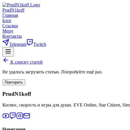
PrudN1koff
Главная
Блог
Ссылки
Мерч
Контакты
Telegram
Twitch
К списку статей
Не удалось загрузить статью. Попробуйте ещё раз.
Повторить
PrudN1koff
Космос, скорость и игры для души. EVE Online, Star Citizen, Si
Навигация