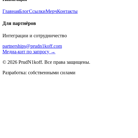
Главная
Блог
Ссылки
Мерч
Контакты
Для партнёров
Интеграции и сотрудничество
partnerships@prudn1koff.com
Медиа-кит по запросу →
© 2026 PrudN1koff. Все права защищены.
Разработка: собственными силами