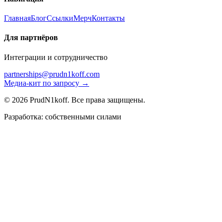
Главная
Блог
Ссылки
Мерч
Контакты
Для партнёров
Интеграции и сотрудничество
partnerships@prudn1koff.com
Медиа-кит по запросу →
© 2026 PrudN1koff. Все права защищены.
Разработка: собственными силами