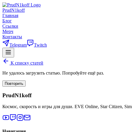
PrudN1koff
Главная
Блог
Ссылки
Мерч
Контакты
Telegram
Twitch
К списку статей
Не удалось загрузить статью. Попробуйте ещё раз.
Повторить
PrudN1koff
Космос, скорость и игры для души. EVE Online, Star Citizen, Si
Навигация