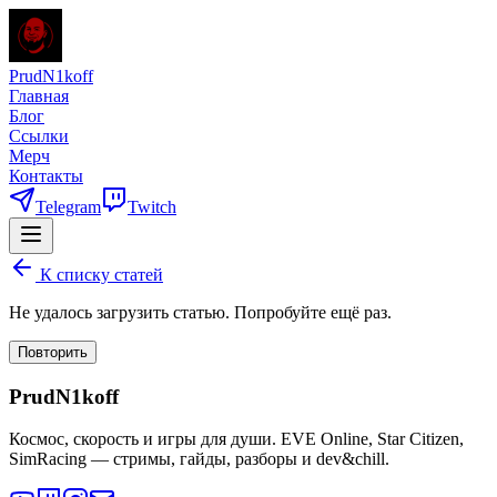
PrudN1koff
Главная
Блог
Ссылки
Мерч
Контакты
Telegram
Twitch
К списку статей
Не удалось загрузить статью. Попробуйте ещё раз.
Повторить
PrudN1koff
Космос, скорость и игры для души. EVE Online, Star Citizen,
SimRacing — стримы, гайды, разборы и dev&chill.