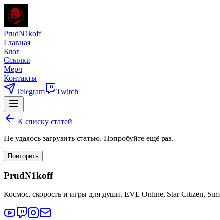
PrudN1koff
Главная
Блог
Ссылки
Мерч
Контакты
Telegram
Twitch
К списку статей
Не удалось загрузить статью. Попробуйте ещё раз.
Повторить
PrudN1koff
Космос, скорость и игры для души. EVE Online, Star Citizen, Si