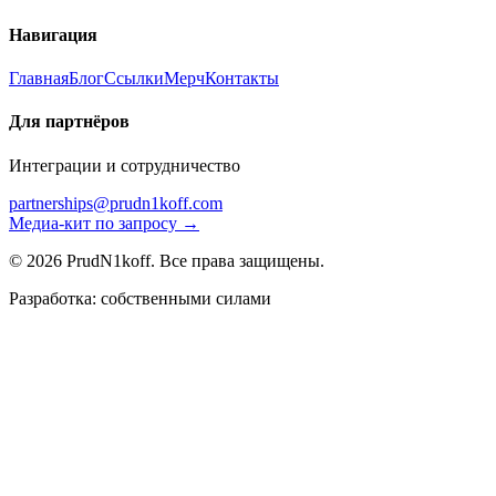
Навигация
Главная
Блог
Ссылки
Мерч
Контакты
Для партнёров
Интеграции и сотрудничество
partnerships@prudn1koff.com
Медиа-кит по запросу →
© 2026 PrudN1koff. Все права защищены.
Разработка: собственными силами