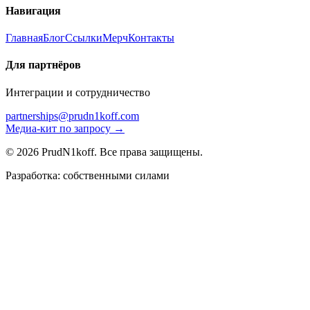
Навигация
Главная
Блог
Ссылки
Мерч
Контакты
Для партнёров
Интеграции и сотрудничество
partnerships@prudn1koff.com
Медиа-кит по запросу →
© 2026 PrudN1koff. Все права защищены.
Разработка: собственными силами