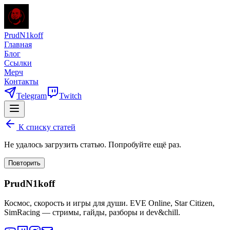
PrudN1koff
Главная
Блог
Ссылки
Мерч
Контакты
Telegram
Twitch
К списку статей
Не удалось загрузить статью. Попробуйте ещё раз.
Повторить
PrudN1koff
Космос, скорость и игры для души. EVE Online, Star Citizen,
SimRacing — стримы, гайды, разборы и dev&chill.