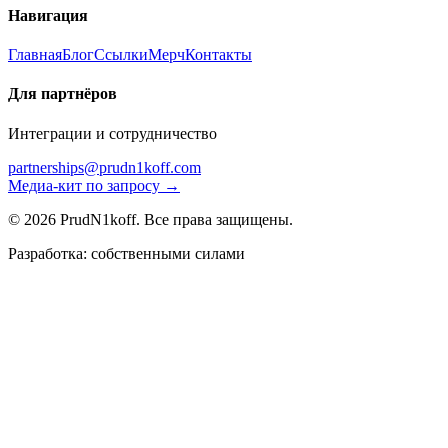
Навигация
Главная
Блог
Ссылки
Мерч
Контакты
Для партнёров
Интеграции и сотрудничество
partnerships@prudn1koff.com
Медиа-кит по запросу →
© 2026 PrudN1koff. Все права защищены.
Разработка: собственными силами