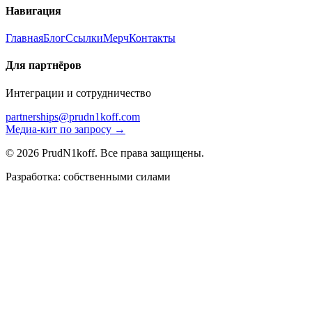
Навигация
Главная
Блог
Ссылки
Мерч
Контакты
Для партнёров
Интеграции и сотрудничество
partnerships@prudn1koff.com
Медиа-кит по запросу →
© 2026 PrudN1koff. Все права защищены.
Разработка: собственными силами