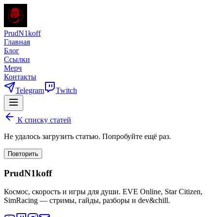
PrudN1koff
Главная
Блог
Ссылки
Мерч
Контакты
Telegram
Twitch
К списку статей
Не удалось загрузить статью. Попробуйте ещё раз.
Повторить
PrudN1koff
Космос, скорость и игры для души. EVE Online, Star Citizen,
SimRacing — стримы, гайды, разборы и dev&chill.