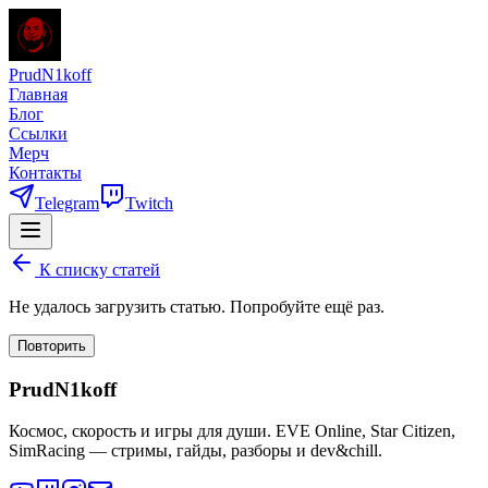
PrudN1koff
Главная
Блог
Ссылки
Мерч
Контакты
Telegram
Twitch
К списку статей
Не удалось загрузить статью. Попробуйте ещё раз.
Повторить
PrudN1koff
Космос, скорость и игры для души. EVE Online, Star Citizen,
SimRacing — стримы, гайды, разборы и dev&chill.