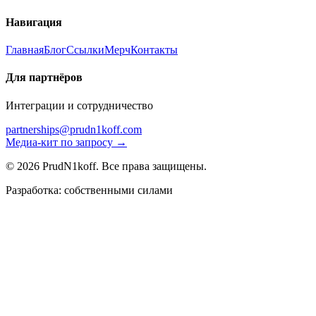
Навигация
Главная
Блог
Ссылки
Мерч
Контакты
Для партнёров
Интеграции и сотрудничество
partnerships@prudn1koff.com
Медиа-кит по запросу →
© 2026 PrudN1koff. Все права защищены.
Разработка: собственными силами