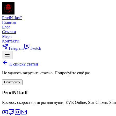
PrudN1koff
Главная
Блог
Ссылки
Мерч
Контакты
Telegram
Twitch
К списку статей
Не удалось загрузить статью. Попробуйте ещё раз.
Повторить
PrudN1koff
Космос, скорость и игры для души. EVE Online, Star Citizen, Si