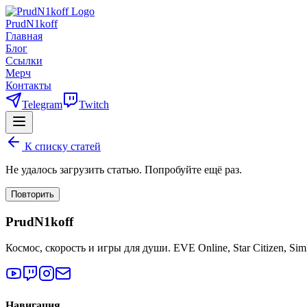
PrudN1koff
Главная
Блог
Ссылки
Мерч
Контакты
Telegram
Twitch
К списку статей
Не удалось загрузить статью. Попробуйте ещё раз.
Повторить
PrudN1koff
Космос, скорость и игры для души. EVE Online, Star Citizen, Si
Навигация