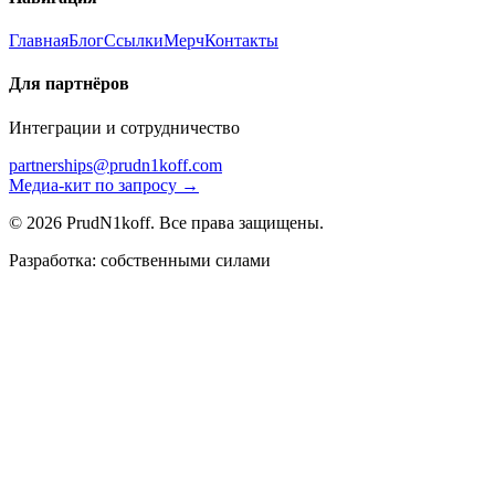
Главная
Блог
Ссылки
Мерч
Контакты
Для партнёров
Интеграции и сотрудничество
partnerships@prudn1koff.com
Медиа-кит по запросу →
© 2026 PrudN1koff. Все права защищены.
Разработка: собственными силами