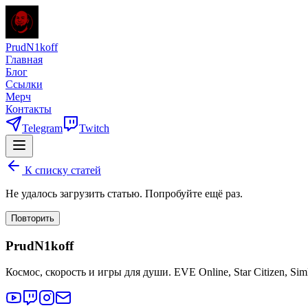
PrudN1koff
Главная
Блог
Ссылки
Мерч
Контакты
Telegram
Twitch
К списку статей
Не удалось загрузить статью. Попробуйте ещё раз.
Повторить
PrudN1koff
Космос, скорость и игры для души. EVE Online, Star Citizen, Si