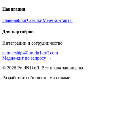
Навигация
Главная
Блог
Ссылки
Мерч
Контакты
Для партнёров
Интеграции и сотрудничество
partnerships@prudn1koff.com
Медиа-кит по запросу →
© 2026 PrudN1koff. Все права защищены.
Разработка: собственными силами