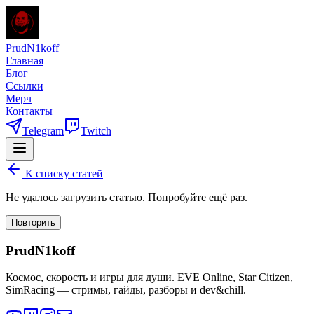
PrudN1koff
Главная
Блог
Ссылки
Мерч
Контакты
Telegram
Twitch
К списку статей
Не удалось загрузить статью. Попробуйте ещё раз.
Повторить
PrudN1koff
Космос, скорость и игры для души. EVE Online, Star Citizen,
SimRacing — стримы, гайды, разборы и dev&chill.