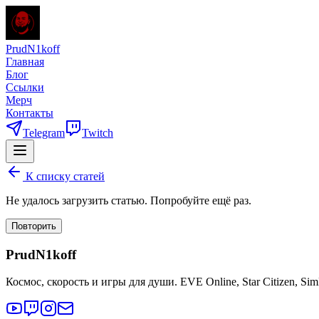
PrudN1koff
Главная
Блог
Ссылки
Мерч
Контакты
Telegram
Twitch
К списку статей
Не удалось загрузить статью. Попробуйте ещё раз.
Повторить
PrudN1koff
Космос, скорость и игры для души. EVE Online, Star Citizen, Si