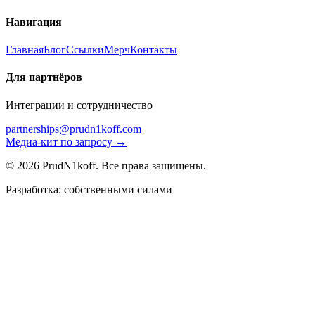
Навигация
Главная
Блог
Ссылки
Мерч
Контакты
Для партнёров
Интеграции и сотрудничество
partnerships@prudn1koff.com
Медиа-кит по запросу →
© 2026 PrudN1koff. Все права защищены.
Разработка: собственными силами